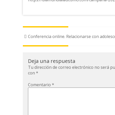
Navegación
Conferencia online. Relacionarse con adoles
de
la
entrada
Deja una respuesta
Tu dirección de correo electrónico no será pu
con
*
Comentario
*