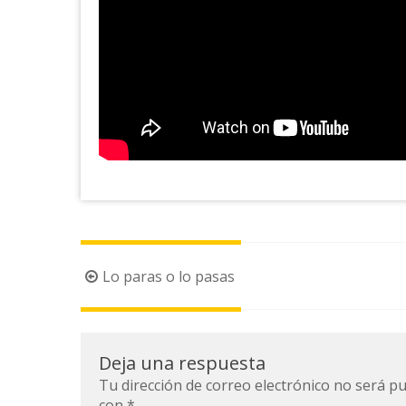
Navegación
Lo paras o lo pasas
de
la
entrada
Deja una respuesta
Tu dirección de correo electrónico no será pu
con
*